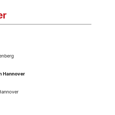
er
enberg
on Hannover
Hannover