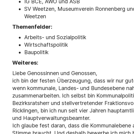
IG BCE,
AWO und
ASB
SV Weetzen, Museumverein Ronnenberg und F
Weetzen
Themenfelder:
Arbeits- und Sozialpolitik
Wirtschaftspolitik
Baupolitik
Weiteres:
Liebe Genossinnen und Genossen,
ich bin der festen Überzeugung, dass wir nur gu
wenn kommunale, Landes- und Bundesebene nah 
zusammenarbeiten. Ich selbst bin Kommunalpoliti
Bezirksratsherr und stellvertretender Fraktionsv
Ricklingen, bin ich nun seit vier Jahren hauptam
und Hauptverwaltungsbeamter.
Ich glaube fest daran, dass die Kommunalebene 
Stimme braucht. Und deshalb bewerbe ich mich be