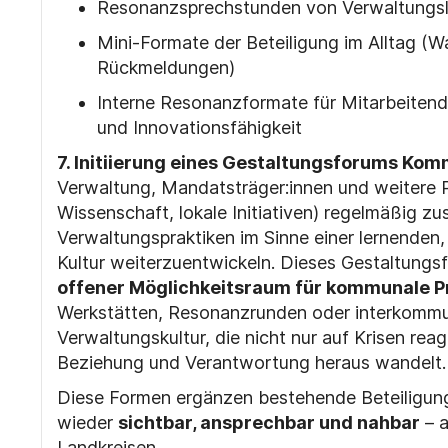
Resonanzsprechstunden von Verwaltungsl
Mini-Formate der Beteiligung im Alltag (Wa
Rückmeldungen)
Interne Resonanzformate für Mitarbeitende
und Innovationsfähigkeit
7. Initiierung eines Gestaltungsforums Kom
Verwaltung, Mandatsträger:innen und weitere P
Wissenschaft, lokale Initiativen) regelm
äß
ig z
Verwaltungspraktiken im Sinne einer lernenden,
Kultur weiterzuentwickeln. Dieses Gestaltungsfo
offener Möglichkeitsraum für kommunale P
Werkst
ä
tten, Resonanzrunden oder interkommun
Verwaltungskultur, die nicht nur auf Krisen rea
Beziehung und Verantwortung heraus wandelt.
Diese Formen ergänzen bestehende Beteiligun
wieder
sichtbar, ansprechbar und nahbar
– a
Landkreisen.