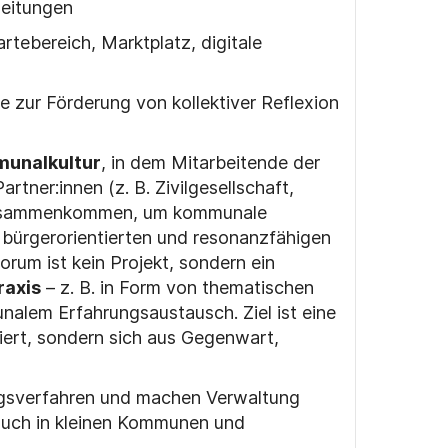
eitungen
rtebereich, Marktplatz, digitale
 zur Förderung von kollektiver Reflexion
munalkultur
, in dem Mitarbeitende der
artner:innen (z.
B. Zivilgesellschaft,
usammenkommen, um kommunale
 b
ü
rgerorientierten und resonanzf
ä
higen
rum ist kein Projekt, sondern ein
raxis
– z.
B. in Form von thematischen
alem Erfahrungsaustausch. Ziel ist eine
giert, sondern sich aus Gegenwart,
gsverfahren und machen Verwaltung
uch in kleinen Kommunen und