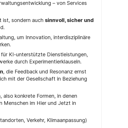
rwaltungsentwicklung – von Services
nt ist, sondern auch
sinnvoll, sicher und
d.
ltung, um Innovation, interdisziplinäre
rken.
 f
ü
r KI-unterst
ü
tzte Dienstleistungen,
werke durch Experimentierklauseln.
en
, die Feedback und Resonanz ernst
lich mit der Gesellschaft in Beziehung
n
, also konkrete Formen, in denen
en Menschen im Hier und Jetzt in
standorten, Verkehr, Klimaanpassung)