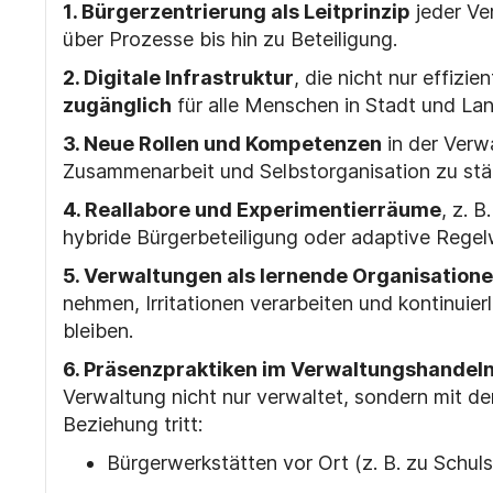
1. Bürgerzentrierung als Leitprinzip
jeder Ve
über Prozesse bis hin zu Beteiligung.
2. Digitale Infrastruktur
, die nicht nur effizie
zugänglich
für alle Menschen in Stadt und Lan
3. Neue Rollen und Kompetenzen
in der Verwa
Zusammenarbeit und Selbstorganisation zu stä
4. Reallabore und Experimentierräume
, z.
B.
hybride B
ü
rgerbeteiligung oder adaptive Regel
5. Verwaltungen als lernende Organisation
nehmen, Irritationen verarbeiten und kontinuier
bleiben.
6. Präsenzpraktiken im Verwaltungshandel
Verwaltung nicht nur verwaltet, sondern mit d
Beziehung tritt:
Bürgerwerkstätten vor Ort (z.
B. zu Schul