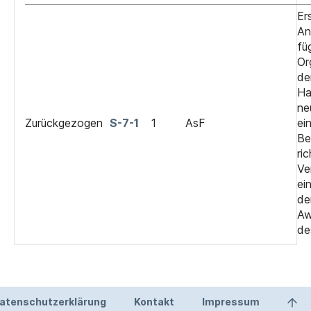
Er
An
fü
Or
de
Ha
ne
Zurückgezogen
S-7-1
1
AsF
ei
Be
ri
Ve
ei
de
Aw
de
atenschutzerklärung
Kontakt
Impressum