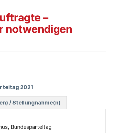
ftragte –
er notwendigen
arteitag 2021
n) / Stellungnahme(n)
mus, Bundesparteitag