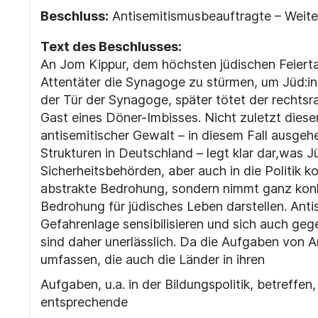
Beschluss:
Antisemitismusbeauftragte – Weite
Text des Beschlusses:
An Jom Kippur, dem höchsten jüdischen Feiertag
Attentäter die Synagoge zu stürmen, um Jüd:in
der Tür der Synagoge, später tötet der rechtsr
Gast eines Döner-Imbisses. Nicht
zuletzt dies
antisemitischer Gewalt – in diesem Fall ausgeh
Strukturen in Deutschland – legt klar dar,was J
Sicherheitsbehörden, aber auch in die Politik k
abstrakte Bedrohung, sondern nimmt ganz konk
Bedrohung für jüdisches Leben darstellen. Anti
Gefahrenlage sensibilisieren und sich auch geg
sind daher unerlässlich. Da die Aufgaben von 
umfassen, die auch die Länder in ihren
Aufgaben, u.a. in der Bildungspolitik, betreffe
entsprechende