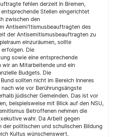
uftragte fehlen derzeit in Bremen,
entsprechende Stellen eingerichtet
ch zwischen den
em Antisemi
1
tismusbeauftragten des
eit der Antisemitismusbeauftragten zu
ielraum einzuräumen, sollte
erfolgen. Die
ütung sowie eine entsprechende
n wir an Mitarbeitende und ein
nzielle Budgets. Die
Bund sollten nicht im Bereich Inneres
n nach wie vor Berührungsängste
halb jüdischer Gemeinden. Das ist vor
en, beispielsweise mit Blick auf den NSU,
isemitismus Betroffenen nehmen die
Exekutive wahr. Da Arbeit gegen
h der politischen und schulischen Bildung
reich Kultus wünschenswert.